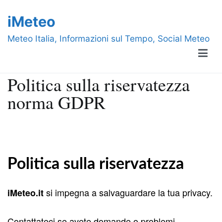
Vai
iMeteo
al
contenuto
Meteo Italia, Informazioni sul Tempo, Social Meteo
Politica sulla riservatezza
norma GDPR
Politica sulla riservatezza
si impegna a salvaguardare la tua privacy.
iMeteo.it
Contattateci se avete domande o problemi