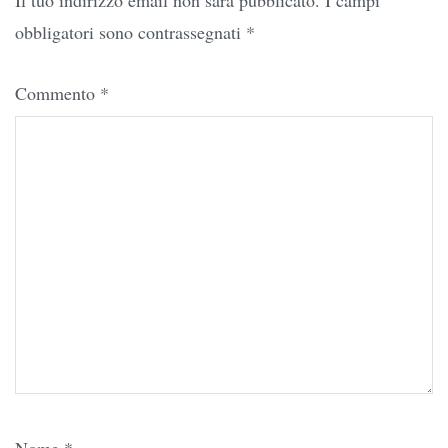
Il tuo indirizzo email non sarà pubblicato.
I campi
obbligatori sono contrassegnati
*
Commento
*